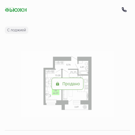
2
2-комнатная
44.57 м
Цена по запросу
С лоджией
Продано