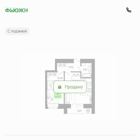
2
2-комнатная
44.57 м
Цена по запросу
С лоджией
Продано