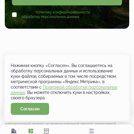
Принимаю
политику конфиденциальности
и даю согласие
на
обработку персональных данных
Нажимая кнопку «Согласен», Вы соглашаетесь на
обработку персональных данных и использование
куки-файлов, собираемых в том числе посредством
+7 (833) 249-01-01
метрической программы «Яндекс.Метрика», в
Кировская область, д. Шутовщина,
соответствии с
Политикой обработки персональных
Кирово-Чепецкий район, ул.
данных
. Вы можете отключить куки в настройках
Ботаническая
своего браузера
Согласен
Забронировать
Политика конфиденциальности
Условия кредитования
Любая информация, представленная на данном сайте, носит исключительно
информационный характер, не является публичной офертой, определяемой
положениями статьи 437 ГК РФ.
Разработано