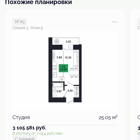
Похожие планировки
№ 83
Секция 3, Этаж 9
С
2
Студия
25.05 м
3 105 581
руб.
В ипотеку от 7 054 руб./мес.
В
С лоджией