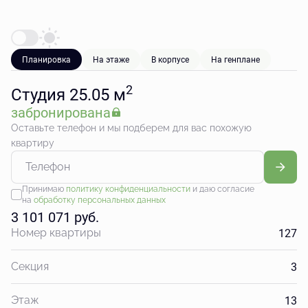
Планировка
На этаже
В корпусе
На генплане
2
Студия 25.05 м
забронирована
Оставьте телефон и мы подберем для вас похожую
квартиру
Принимаю
политику конфиденциальности
и даю согласие
на
обработку персональных данных
3 101 071 руб.
127
Номер квартиры
3
Секция
13
Этаж