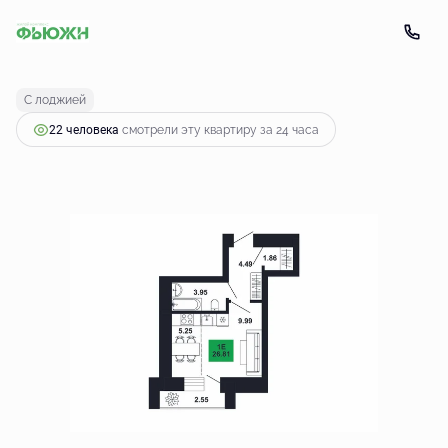
2
Студия
26.81 м
3 217 249 руб.
С лоджией
22 человекa
смотрели эту квартиру за 24 часа