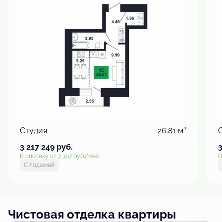
2
Студия
26.81 м
3 217 249
руб.
В ипотеку от 7 307 руб./мес.
В
С лоджией
Чистовая отделка квартиры