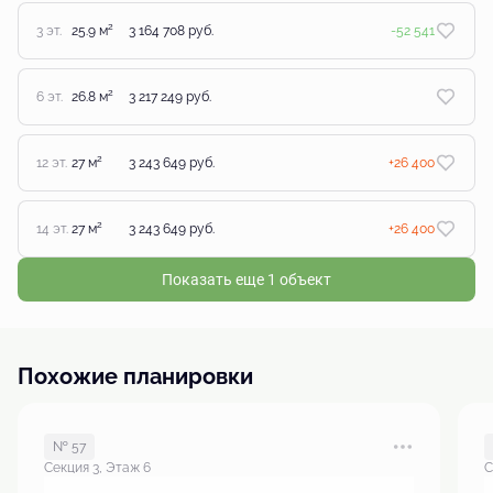
2
3 эт.
25.9 м
3 164 708 руб.
-52 541
2
6 эт.
26.8 м
3 217 249 руб.
2
12 эт.
27 м
3 243 649 руб.
+26 400
2
14 эт.
27 м
3 243 649 руб.
+26 400
Показать еще 1 объект
Похожие планировки
№ 57
Секция 3, Этаж 6
С