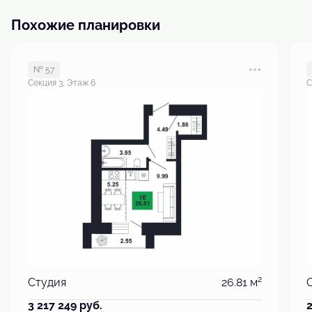
Похожие планировки
№ 57
Секция 3, Этаж 6
С
2
Студия
26.81 м
3 217 249
руб.