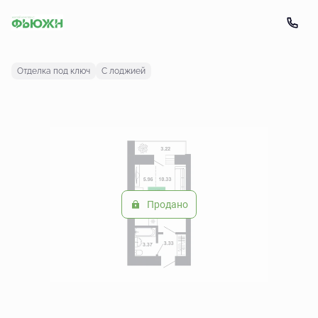
2
Студия
24.6 м
Цена по запросу
Отделка под ключ
С лоджией
Продано