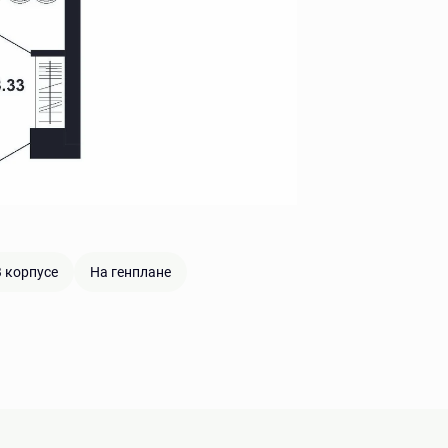
 корпусе
На генплане