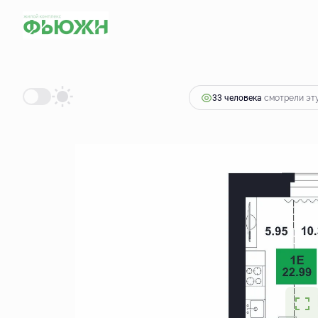
2
Студия
22.99 м
2 846 077 руб.
33 человекa
смотрели эту