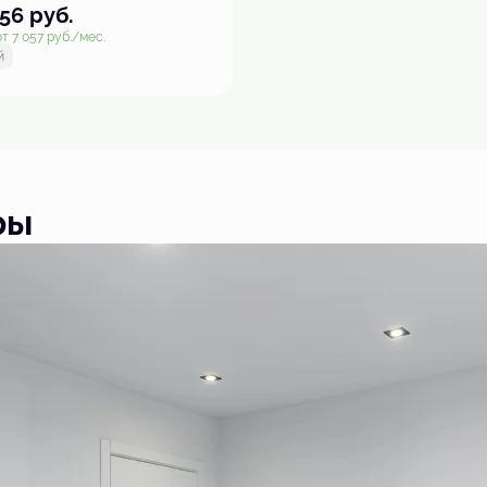
256
руб.
т 7 057 руб./мес.
й
ры