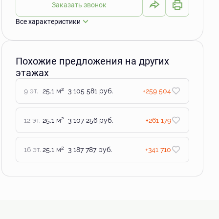
Заказать звонок
Все характеристики
Похожие предложения на других
этажах
2
9 эт.
25.1 м
3 105 581 руб.
+259 504
2
12 эт.
25.1 м
3 107 256 руб.
+261 179
2
16 эт.
25.1 м
3 187 787 руб.
+341 710