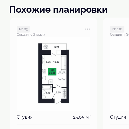
Похожие планировки
№ 83
№ 116
Секция 3, Этаж 9
Секция 3, Э
2
Студия
25.05 м
Студия