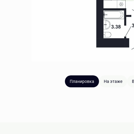
Планировка
На этаже
В