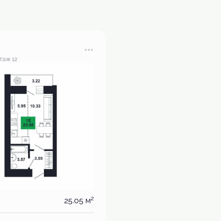
таж 12
2
25.05 м