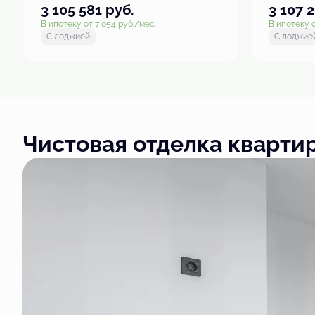
3 105 581
руб.
3 107 
В ипотеку от 7 054 руб./мес.
В ипотеку о
С лоджией
С лоджие
Чистовая отделка кварти