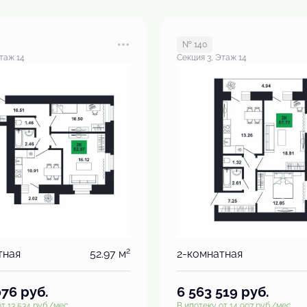
№ 140
таж 14
Секция 3, Этаж 14
2
тная
52.97 м
2-комнатная
076
руб.
6 563 519
руб.
т 13 534 руб./мес.
В ипотеку от 14 907 руб./мес.