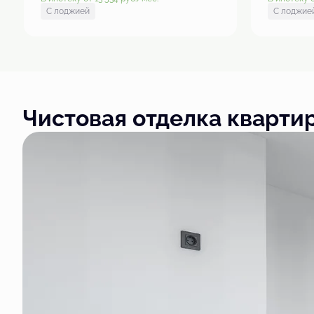
С лоджией
С лоджие
Чистовая отделка кварти