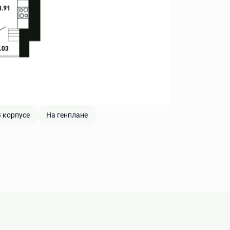
 корпусе
На генплане