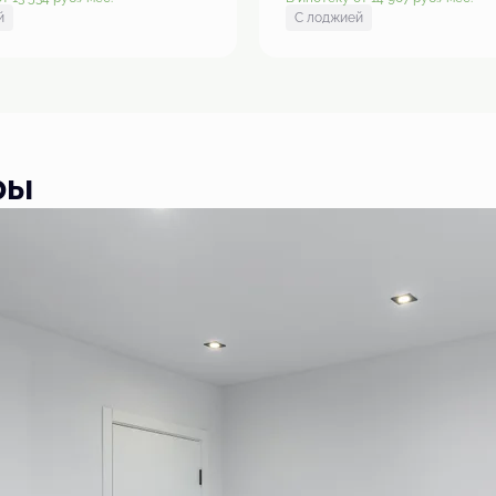
й
С лоджией
ры