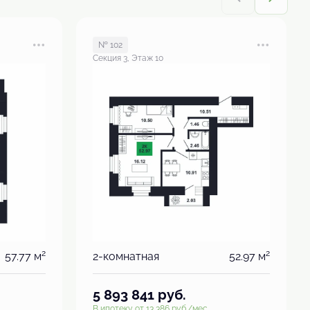
№ 102
Секция 3, Этаж 10
2
2
57.77 м
2-комнатная
52.97 м
5 893 841
руб.
В ипотеку от 13 386 руб./мес.