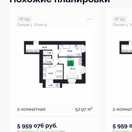
№ 119
№ 141
Секция 3, Этаж 12
Секция 3, Э
2
2-комнатная
52.97 м
2-комна
5 959 076
руб.
5 959 
В ипотеку от 13 534 руб./мес.
В ипотеку о