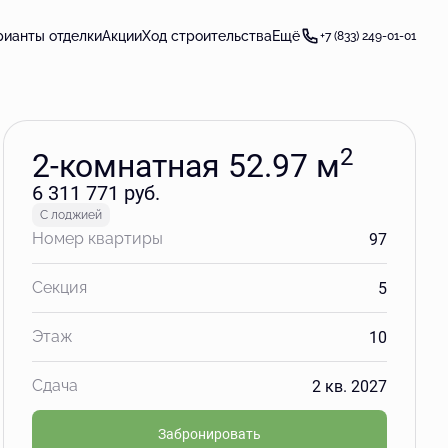
Забронировать
рианты отделки
Акции
Ход строительства
Ещё
+7 (833) 249-01-01
2
2-комнатная 52.97 м
6 311 771 руб.
С лоджией
97
Номер квартиры
5
Секция
10
Этаж
2 кв. 2027
Сдача
Забронировать