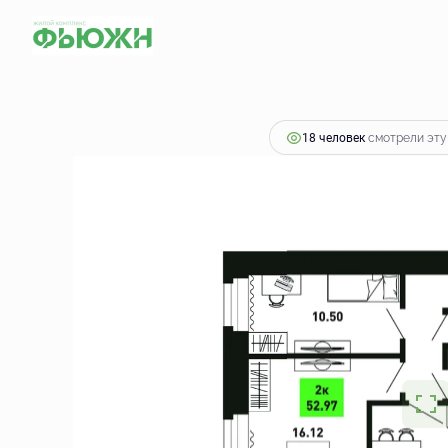
2
2-комнатная
52.97 м
6 311 771 руб.
18 человек
смотрели эту