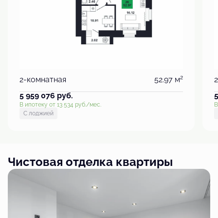
2
2-комнатная
52.97 м
5 959 076
руб.
В ипотеку от 13 534 руб./мес.
В
С лоджией
Чистовая отделка квартиры