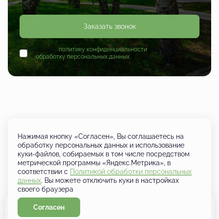
Заказать звонок
Принимаю
политику конфиденциальности
и даю согласие
на
обработку персональных данных
Нажимая кнопку «Согласен», Вы соглашаетесь на
обработку персональных данных и использование
куки-файлов, собираемых в том числе посредством
+7 (833) 249-01-01
метрической программы «Яндекс.Метрика», в
Кировская область, д. Шутовщина,
соответствии с
Политикой обработки персональных
Кирово-Чепецкий район, ул.
данных
. Вы можете отключить куки в настройках
Ботаническая
своего браузера
Согласен
Забронировать