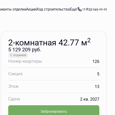
Забронировать
рианты отделки
Акции
Ход строительства
Ещё
+7 (833) 249-01-01
2
2-комнатная 42.77 м
5 129 209 руб.
С лоджией
126
Номер квартиры
5
Секция
13
Этаж
2 кв. 2027
Сдача
Забронировать