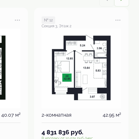
№ 12
Секция 3, Этаж 2
2
2
40.07 м
2-комнатная
42.95 м
4 831 836
руб.
В ипотеку от 10 974 руб./мес.