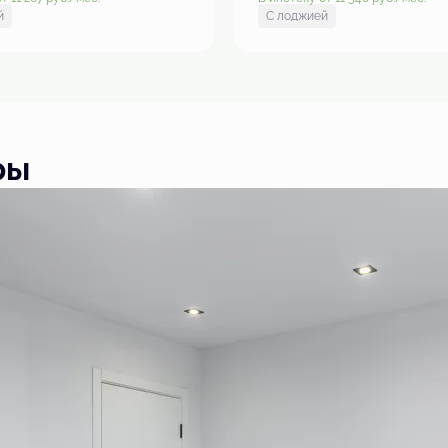
й
С лоджией
ры