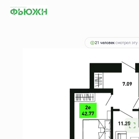
2
2-комнатная
42.77 м
5 129 209 руб.
21 человек
смотрел эту 