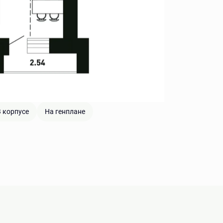
 корпусе
На генплане