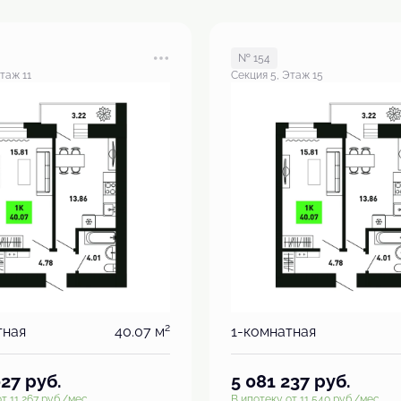
№ 154
таж 11
Секция 5, Этаж 15
2
тная
40.07 м
1-комнатная
027
руб.
5 081 237
руб.
т 11 267 руб./мес.
В ипотеку от 11 540 руб./мес.