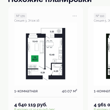
№ 170
№ 110
Секция 3, Этаж 16
Секция 5, Э
2
1-комнатная
40.07 м
1-комна
4 640 119
руб.
4 961 
В ипотеку от 10 539 руб./мес.
В ипотеку о