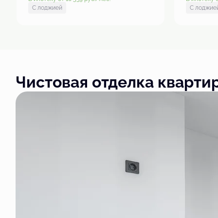
С лоджией
С лоджие
Чистовая отделка кварти