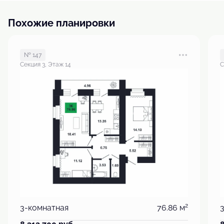
Похожие планировки
№ 147
Секция 3, Этаж 14
С
2
3-комнатная
76.86 м