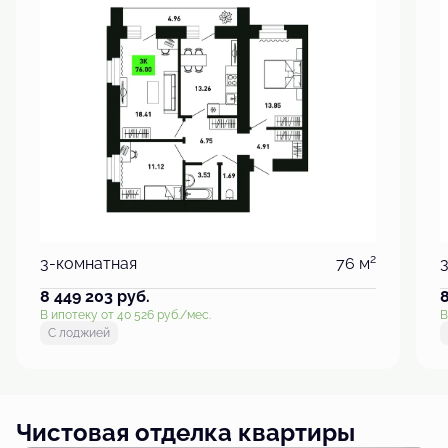
2
3-комнатная
76 м
8 449 203
руб.
В ипотеку от 40 526 руб./мес.
В
С лоджией
Чистовая отделка квартиры