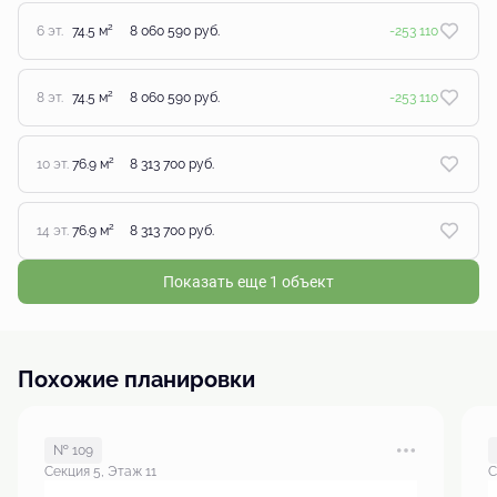
2
6 эт.
74.5 м
8 060 590 руб.
-253 110
2
8 эт.
74.5 м
8 060 590 руб.
-253 110
2
10 эт.
76.9 м
8 313 700 руб.
2
14 эт.
76.9 м
8 313 700 руб.
Показать еще 1 объект
Похожие планировки
№ 109
Секция 5, Этаж 11
С