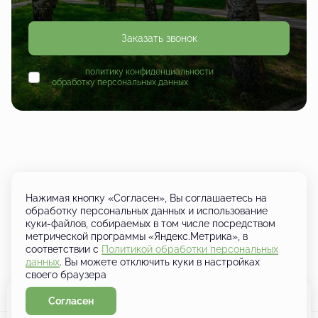
Заказать звонок
Принимаю
политику конфиденциальности
и даю согласие
на
обработку персональных данных
Нажимая кнопку «Согласен», Вы соглашаетесь на
обработку персональных данных и использование
куки-файлов, собираемых в том числе посредством
+7 (833) 249-01-01
метрической программы «Яндекс.Метрика», в
Кировская область, д. Шутовщина,
соответствии с
Политикой обработки персональных
Кирово-Чепецкий район, ул.
данных
. Вы можете отключить куки в настройках
Ботаническая
своего браузера
Согласен
Забронировать