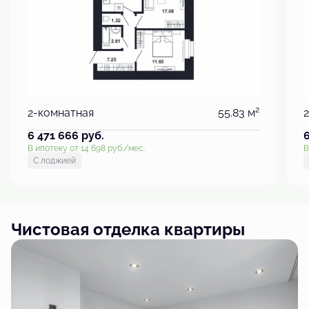
2
2-комнатная
55.83 м
6 471 666
руб.
В ипотеку от 14 698 руб./мес.
В
С лоджией
Чистовая отделка квартиры