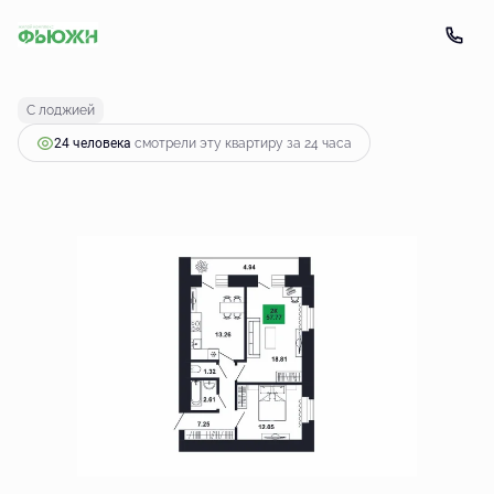
2
2-комнатная
57.77 м
6 696 545 руб.
С лоджией
24 человекa
смотрели эту квартиру за 24 часа