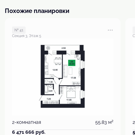
Похожие планировки
№ 41
Секция 3, Этаж 5
С
2
2-комнатная
55.83 м
6 471 666
руб.