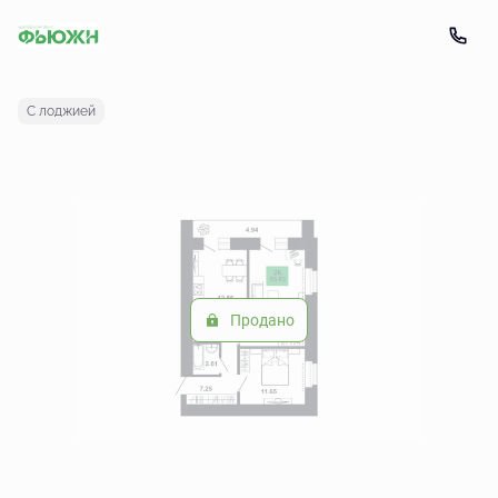
2
2-комнатная
55.83 м
Цена по запросу
С лоджией
Продано