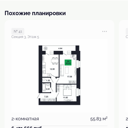
Похожие планировки
№ 41
Секция 3, Этаж 5
С
2
2-комнатная
55.83 м