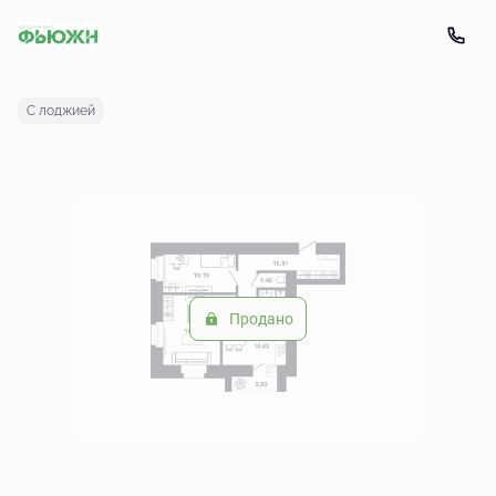
2
2-комнатная
51.19 м
Цена по запросу
С лоджией
Продано