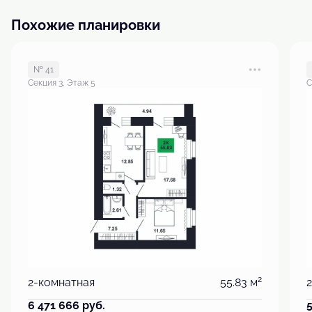
Похожие планировки
№ 41
Секция 3, Этаж 5
С
2
2-комнатная
55.83 м
6 471 666
руб.