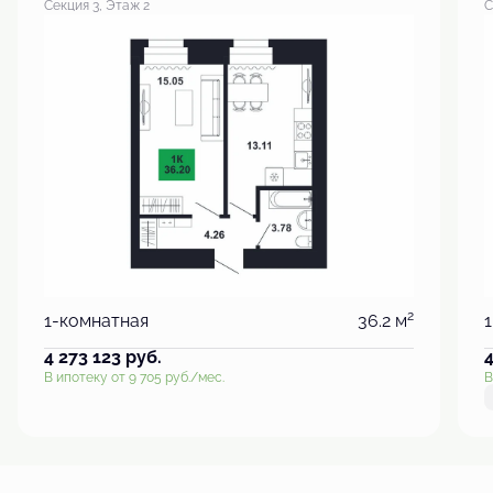
Секция 3, Этаж 2
С
2
1-комнатная
36.2 м
4 273 123
руб.
В ипотеку от 9 705 руб./мес.
В