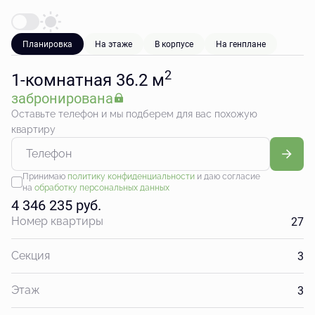
Планировка
На этаже
В корпусе
На генплане
2
1-комнатная 36.2 м
забронирована
Оставьте телефон и мы подберем для вас похожую
квартиру
Принимаю
политику конфиденциальности
и даю согласие
на
обработку персональных данных
4 346 235 руб.
27
Номер квартиры
3
Секция
3
Этаж