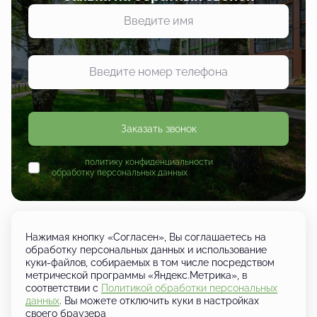
Заказать звонок
Принимаю
политику конфиденциальности
и даю согласие
на
обработку персональных данных
Нажимая кнопку «Согласен», Вы соглашаетесь на
обработку персональных данных и использование
куки-файлов, собираемых в том числе посредством
+7 (833) 249-01-01
метрической программы «Яндекс.Метрика», в
Кировская область, д. Шутовщина,
соответствии с
Политикой обработки персональных
Кирово-Чепецкий район, ул.
данных
. Вы можете отключить куки в настройках
Ботаническая
своего браузера