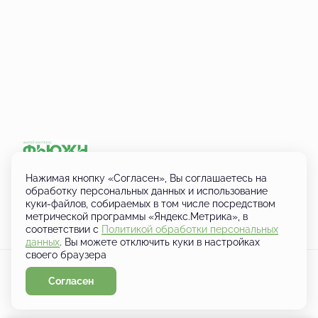
+7 (833) 249-01-01
Нажимая кнопку «Согласен», Вы соглашаетесь на
Кировская область, д. Шутовщина,
обработку персональных данных и использование
Кирово-Чепецкий район, ул.
куки-файлов, собираемых в том числе посредством
Ботаническая
метрической программы «Яндекс.Метрика», в
соответствии с
Политикой обработки персональных
данных
. Вы можете отключить куки в настройках
своего браузера
Политика конфиденциальности
Условия кредитования
Любая информация, представленная на данном сайте, носит исключительно
информационный характер, не является публичной офертой, определяемой
Согласен
положениями статьи 437 ГК РФ.
Разработано